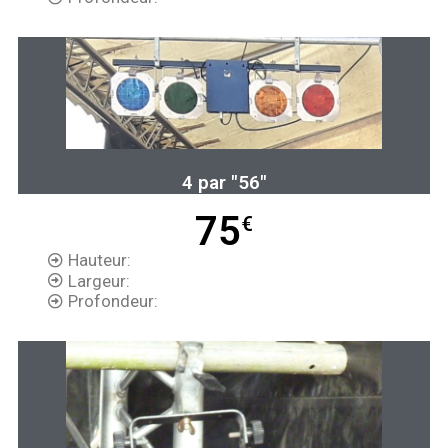
4 par "56"
75
€
Hauteur:
Largeur:
Profondeur: