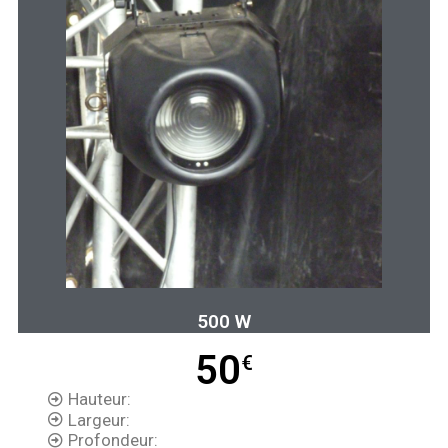
500 W
50
€
Hauteur:
Largeur:
Profondeur: