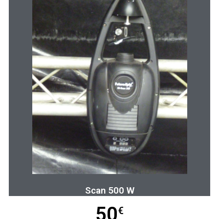
Scan 500 W
50
€