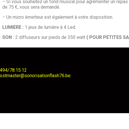
– Si vous souhaitez un fond musical pour agrémenter un repas 
de 75 €, vous sera demandé.
– Un micro émetteur est également à votre disposition.
LUMIERE :
1 jeux de lumière à 4 Led.
SON :
2 diffuseurs sur pieds de 350 watt
( POUR PETITES SA
494/78.15.12
ostmaster@sonorisationflash76.be