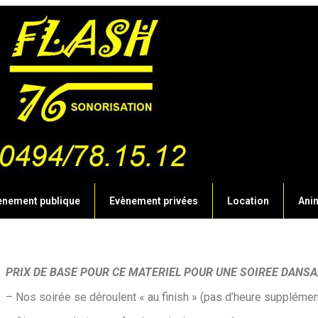
ènement publique
Evènement privées
Location
Anim
PRIX DE BASE POUR CE MATERIEL POUR UNE SOIREE DANS
– Nos soirée se déroulent « au finish » (pas d’heure supplémen