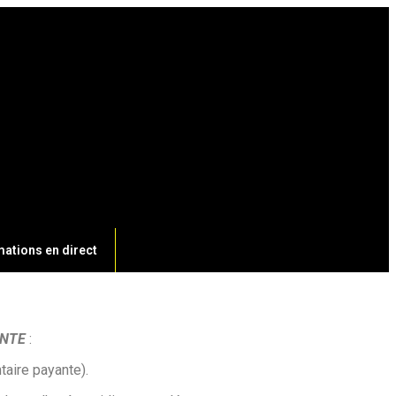
ations en direct
ANTE
:
taire payante).